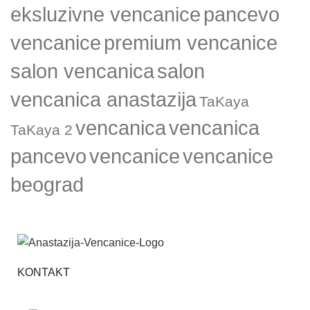
eksluzivne vencanice
pancevo
vencanice
premium vencanice
salon vencanica
salon
vencanica anastazija
TaKaya
vencanica
vencanica
TaKaya 2
pancevo
vencanice
vencanice
beograd
KONTAKT