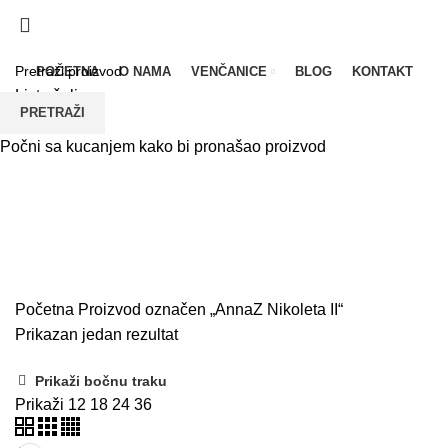
UPOREDI
LISTA ŽELJA
POLITIKA PRIVATNOSTI
POČETNA
O NAMA
VENČANICE
BLOG
KONTAKT
Lista želja
PRETRAŽI
Meni
Počni sa kucanjem kako bi pronašao proizvod
AnnaZ Nikoleta II
Početna
Proizvod označen „AnnaZ Nikoleta II“
Prikazan jedan rezultat
Prikaži bočnu traku
Prikaži
12
18
24
36