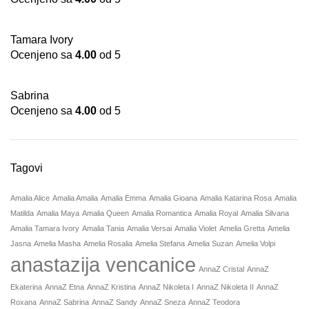
Tamara Ivory
Ocenjeno sa
4.00
od 5
Sabrina
Ocenjeno sa
4.00
od 5
Tagovi
Amalia Alice
Amalia Amalia
Amalia Emma
Amalia Gioana
Amalia Katarina Rosa
Amalia
Matilda
Amalia Maya
Amalia Queen
Amalia Romantica
Amalia Royal
Amalia Silvana
Amalia Tamara Ivory
Amalia Tania
Amalia Versai
Amalia Violet
Amelia Gretta
Amelia
Jasna
Amelia Masha
Amelia Rosalia
Amelia Stefana
Amelia Suzan
Amelia Volpi
anastazija vencanice
AnnaZ Cristal
AnnaZ
Ekaterina
AnnaZ Etna
AnnaZ Kristina
AnnaZ Nikoleta I
AnnaZ Nikoleta II
AnnaZ
Roxana
AnnaZ Sabrina
AnnaZ Sandy
AnnaZ Sneza
AnnaZ Teodora