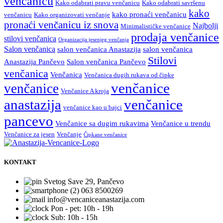
venčanicu
Kako odabrati pravu venčanicu
Kako odabrati savršenu
kako
kako pronaći venčanicu
venčanicu
Kako organizovati venčanje
pronaći venčanicu iz snova
Najbolji
Minimalističke venčanice
prodaja venčanice
stilovi venčanica
Organizacija jesenjeg venčanja
Salon venčanica
salon venčanica Anastazija
salon venčanica
Stilovi
Anastazija Pančevo
Salon venčanica Pančevo
venčanica
Venčanica
Venčanica dugih rukava od čipke
venčanice
venčanice
Venčanice A kroja
anastazija
venčanice
venčanice kao u bajci
pancevo
Venčanice sa dugim rukavima
Venčanice u trendu
Venčanice za jesen
Venčanje
Čipkane venčanice
KONTAKT
Svetog Save 29, Pančevo
063 8500269
info@vencaniceanastazija.com
Pon - pet: 10h - 19h
Sub: 10h - 15h