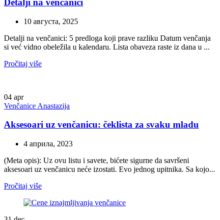
Detalji na venčanici
10 августа, 2025
Detalji na venčanici: 5 predloga koji prave razliku Datum venčanja
si već vidno obeležila u kalendaru. Lista obaveza raste iz dana u ...
Pročitaj više
04
apr
Venčanice Anastazija
Aksesoari uz venčanicu: čeklista za svaku mladu
4 априла, 2023
(Meta opis): Uz ovu listu i savete, bićete sigurne da savršeni
aksesoari uz venčanicu neće izostati. Evo jednog upitnika. Sa kojo...
Pročitaj više
31
dec