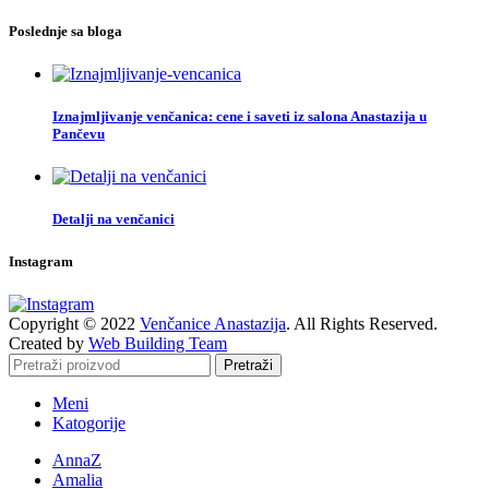
Poslednje sa bloga
Iznajmljivanje venčanica: cene i saveti iz salona Anastazija u
Pančevu
Detalji na venčanici
Instagram
Copyright © 2022
Venčanice Anastazija
. All Rights Reserved.
Created by
Web Building Team
Pretraži
Meni
Katogorije
AnnaZ
Amalia