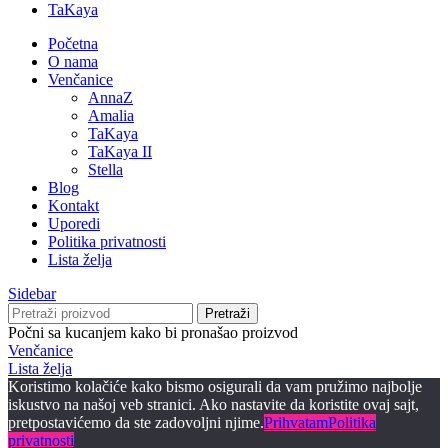
TaKaya
Početna
O nama
Venčanice
AnnaZ
Amalia
TaKaya
TaKaya II
Stella
Blog
Kontakt
Uporedi
Politika privatnosti
Lista želja
Sidebar
Pretraži
Počni sa kucanjem kako bi pronašao proizvod
Venčanice
Lista želja
Koristimo kolačiće kako bismo osigurali da vam pružimo najbolje
iskustvo na našoj veb stranici. Ako nastavite da koristite ovaj sajt,
pretpostavićemo da ste zadovoljni njime.
Prihvatam
Politika
privatnosti