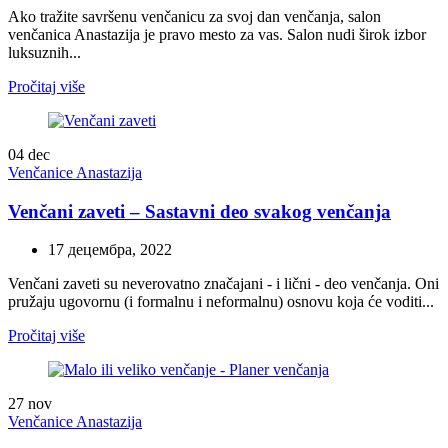
Ako tražite savršenu venčanicu za svoj dan venčanja, salon
venčanica Anastazija je pravo mesto za vas. Salon nudi širok izbor
luksuznih...
Pročitaj više
04
dec
Venčanice Anastazija
Venčani zaveti – Sastavni deo svakog venčanja
17 децембра, 2022
Venčani zaveti su neverovatno značajani - i lični - deo venčanja. Oni
pružaju ugovornu (i formalnu i neformalnu) osnovu koja će voditi...
Pročitaj više
27
nov
Venčanice Anastazija