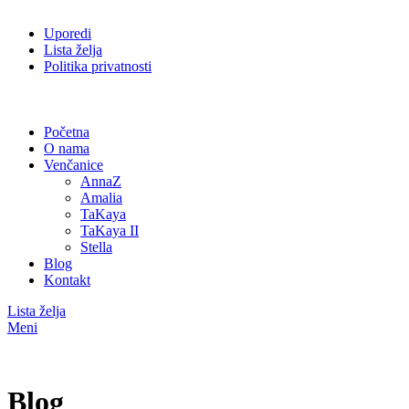
Uporedi
Lista želja
Politika privatnosti
Početna
O nama
Venčanice
AnnaZ
Amalia
TaKaya
TaKaya II
Stella
Blog
Kontakt
Lista želja
Meni
Blog