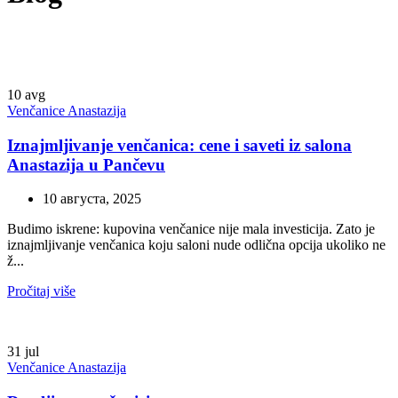
10
avg
Venčanice Anastazija
Iznajmljivanje venčanica: cene i saveti iz salona
Anastazija u Pančevu
10 августа, 2025
Budimo iskrene: kupovina venčanice nije mala investicija. Zato je
iznajmljivanje venčanica koju saloni nude odlična opcija ukoliko ne
ž...
Pročitaj više
31
jul
Venčanice Anastazija