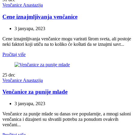
Venčanice Anastazija
Cene iznajmljivanja venčanice
3 јануара, 2023
Cene iznajmljivanja venčanice mogu varirati širom sveta, ali postoje
neki faktori koji utiču na to koliko će koštati da se iznajmi savr...
Pročitaj više
25
dec
Venčanice Anastazija
Venčanice za punije mlade
3 јануара, 2023
Venčanice za punije mlade su danas sve popularnije, a mnogi saloni
venčanica i dizajneri su shvatili potrebu za ponudom ovakvih
venčani...
Pročitaj više