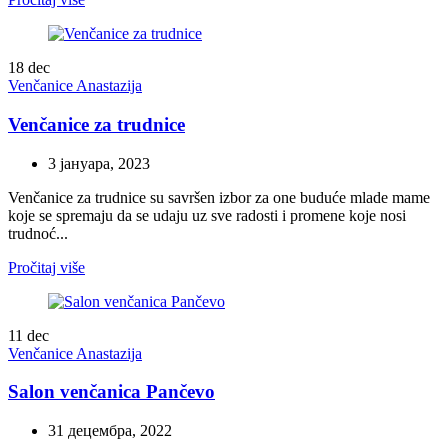
18
dec
Venčanice Anastazija
Venčanice za trudnice
3 јануара, 2023
Venčanice za trudnice su savršen izbor za one buduće mlade mame
koje se spremaju da se udaju uz sve radosti i promene koje nosi
trudnoć...
Pročitaj više
11
dec
Venčanice Anastazija
Salon venčanica Pančevo
31 децембра, 2022