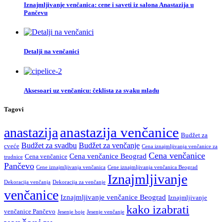
Iznajmljivanje venčanica: cene i saveti iz salona Anastazija u
Pančevu
Detalji na venčanici
Aksesoari uz venčanicu: čeklista za svaku mladu
Tagovi
anastazija venčanice
anastazija
Budžet za
Budžet za svadbu
Budžet za venčanje
cveće
Cena iznajmljivanja venčanice za
Cena venčanice
Cena venčanice Beograd
Cena venčanice
trudnice
Pančevo
Cene iznajmljivanja venčanica
Cene iznajmljivanja venčanica Beograd
Iznajmljivanje
Dekoracija venčanja
Dekoracija za venčanje
venčanice
Iznajmljivanje venčanice Beograd
Iznajmljivanje
kako izabrati
venčanice Pančevo
Jesenje boje
Jesenje venčanje