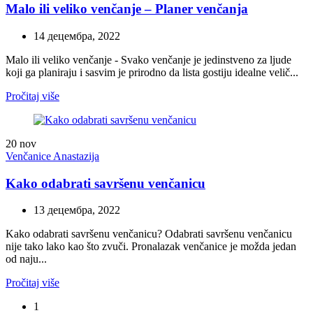
Malo ili veliko venčanje – Planer venčanja
14 децембра, 2022
Malo ili veliko venčanje - Svako venčanje je jedinstveno za ljude
koji ga planiraju i sasvim je prirodno da lista gostiju idealne velič...
Pročitaj više
20
nov
Venčanice Anastazija
Kako odabrati savršenu venčanicu
13 децембра, 2022
Kako odabrati savršenu venčanicu? Odabrati savršenu venčanicu
nije tako lako kao što zvuči. Pronalazak venčanice je možda jedan
od naju...
Pročitaj više
1