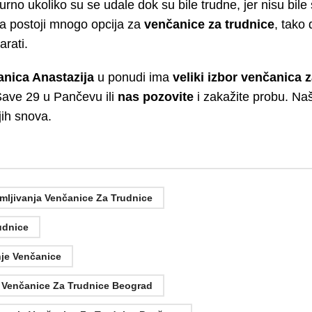
o ukoliko su se udale dok su bile trudne, jer nisu bile 
a postoji mnogo opcija za
venčanice za trudnice
, tako
rati.
nica Anastazija
u ponudi ima
veliki izbor venčanica 
 Save 29 u Pančevu ili
nas pozovite
i zakažite probu. Na
ih snova.
mljivanja Venčanice Za Trudnice
udnice
nje Venčanice
e Venčanice Za Trudnice Beograd