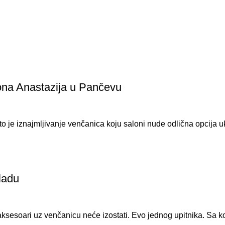
alona Anastazija u Pančevu
o je iznajmljivanje venčanica koju saloni nude odlična opcija uk
ladu
 aksesoari uz venčanicu neće izostati. Evo jednog upitnika. Sa ko