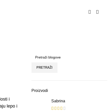
Uporedi
Lista želja
Politika privatnosti
PRETRAŽI
Proizvodi
sti i
Sabrina
ju lepo i