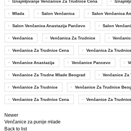
Iznajmljivanje Venčanice Za Trudnice Cena
Iznajml
Mlada
Salon Venčanica
Salon Venčanica An
Salon Venčanica Anastazija Pančevo
Salon Venčan
Venčanica
Venčanica Za Trudnice
Venčanic
Venčanica Za Trudnice Cena
Venčanica Za Trudnic
Venčanice Anastazija
Venčanice Pancevo
V
Venčanice Za Trudne Mlade Beograd
Venčanice Za
Venčanice Za Trudnice
Venčanice Za Trudnice Beo
Venčanice Za Trudnice Cena
Venčanice Za Trudnic
Newer
Venčanice za punije mlade
Back to list