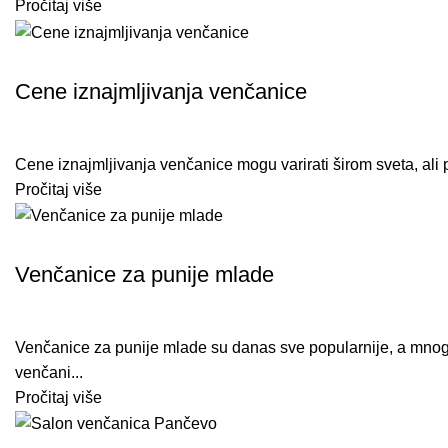
Pročitaj više
VENČANICE ANASTAZIJA
Cene iznajmljivanja venčanice
Cene iznajmljivanja venčanice mogu varirati širom sveta, ali pos
Pročitaj više
VENČANICE ANASTAZIJA
Venčanice za punije mlade
Venčanice za punije mlade su danas sve popularnije, a mnogi
venčani...
Pročitaj više