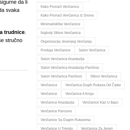
sigurne da li
Kako Pronaći Venčanicu
 da svaka
Kako Pronaći Venčanicu Iz Snova
Minimalističke Venčanice
za trudnice
.
Najbolji Stilovi Venčanica
še stručno
Organizacija Jesenjeg Venčanja
Prodaja Venčanice
Salon Venčanica
Salon Venčanica Anastazija
Salon Venčanica Anastazija Pančevo
Salon Venčanica Pančevo
Stilovi Venčanica
Venčanica
Venčanica Dugih Rukava Od Čipke
Venčanice
Venčanice A Kroja
Venčanice Anastazija
Venčanice Kao U Bajci
Venčanice Pancevo
Venčanice Sa Dugim Rukavima
Venčanice U Trendu
Venčanice Za Jesen