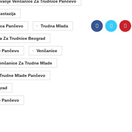
jivanje Venčanice Za Trudnice Pančevo
astazija
ica Pančevo
Trudna Mlada
a Za Trudnice Beograd
e Pančevo
Venčanice
enčanice Za Trudne Mlade
 Trudne Mlade Pančevo
grad
e Pančevo