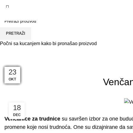
PRETRAŽI
Blog
Počni sa kucanjem kako bi pronašao proizvod
POČETNA
VENČANICE ANASTAZIJA
VE
10
04
31
25
04
27
20
13
06
30
23
11
Venčan
APR
DEC
DEC
DEC
DEC
NOV
NOV
NOV
NOV
AVG
OKT
OKT
18
DEC
Venčanice za trudnice
su savršen izbor za one buduć
promene koje nosi trudnoća. One su dizajnirane da savrš