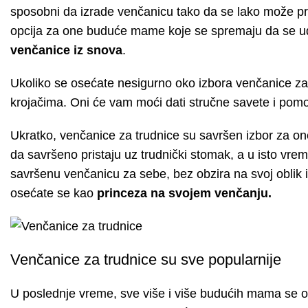
sposobni da izrade venčanicu tako da se lako može pri
opcija za one buduće mame koje se spremaju da se ud
venčanice iz snova
.
Ukoliko se osećate nesigurno oko izbora venčanice za t
krojačima. Oni će vam moći dati stručne savete i pom
Ukratko, venčanice za trudnice su savršen izbor za 
da savršeno pristaju uz trudnički stomak, a u isto vrem
savršenu venčanicu za sebe, bez obzira na svoj oblik i v
osećate se kao
princeza na svojem venčanju.
Venčanice za trudnice su sve popularnije
U poslednje vreme, sve više i više budućih mama se od