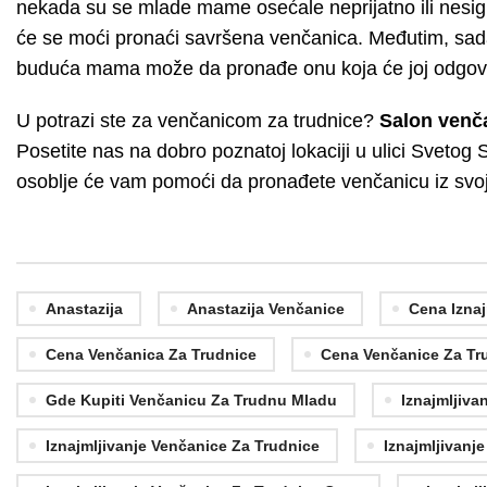
nekada su se mlade mame osećale neprijatno ili nesigurn
će se moći pronaći savršena
venčanica
. Međutim, sad
buduća mama može da pronađe onu koja će joj odgova
U potrazi ste za venčanicom za trudnice?
Salon venča
Posetite nas na dobro poznatoj lokaciji u ulici Svetog
osoblje će vam pomoći da pronađete venčanicu iz svoj
Anastazija
Anastazija Venčanice
Cena Iznaj
Cena Venčanica Za Trudnice
Cena Venčanice Za Tr
Gde Kupiti Venčanicu Za Trudnu Mladu
Iznajmljiva
Iznajmljivanje Venčanice Za Trudnice
Iznajmljivanj