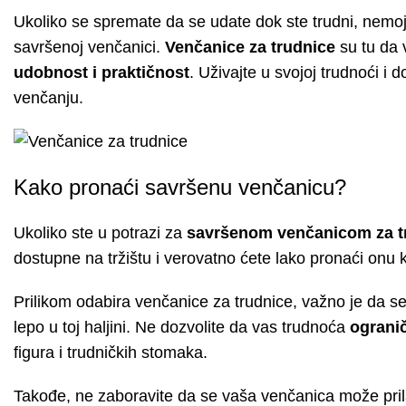
Ukoliko se spremate da se udate dok ste trudni, nemoj
savršenoj venčanici.
Venčanice za trudnice
su tu da 
udobnost i praktičnost
. Uživajte u svojoj trudnoći i
venčanju.
Kako pronaći savršenu venčanicu?
Ukoliko ste u potrazi za
savršenom venčanicom za t
dostupne na tržištu i verovatno ćete lako pronaći onu k
Prilikom odabira venčanice za trudnice, važno je da se
lepo u toj haljini. Ne dozvolite da vas trudnoća
ogranič
figura i trudničkih stomaka.
Takođe, ne zaboravite da se vaša venčanica može pri