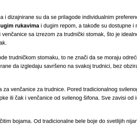
a i dizajnirane su da se prilagode individualnim preferenc
dugim rukavima
i dugim repom, a takođe su dostupne i
i venčanice sa izrezom za trudnički stomak, što je ideal
ak.
ode trudničkom stomaku, to ne znači da se moraju odreći
irane da izgledaju savršeno na svakoj trudnici, bez obzir
la za venčanice za trudnice. Pored tradicionalnog svilenog 
ke ili čak i venčanice od svilenog šifona. Sve zavisi od 
tim bojama. Od tradicionalne bele boje do svetlijih nijan