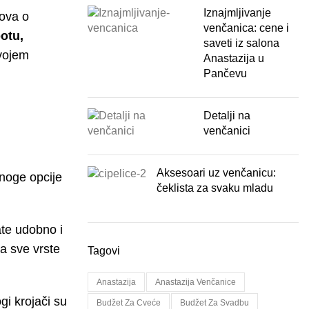
Iznajmljivanje
nova o
venčanica: cene i
otu,
saveti iz salona
svojem
Anastazija u
Pančevu
Detalji na
venčanici
Aksesoari uz venčanicu:
noge opcije
čeklista za svaku mladu
ate udobno i
a sve vrste
Tagovi
Anastazija
Anastazija Venčanice
i krojači su
Budžet Za Cveće
Budžet Za Svadbu