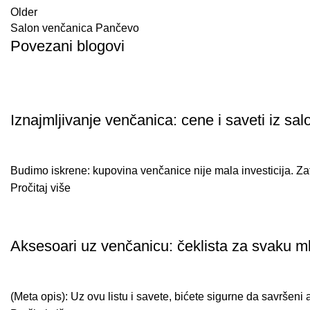
Older
Salon venčanica Pančevo
Povezani blogovi
VENČANICE ANASTAZIJA
Iznajmljivanje venčanica: cene i saveti iz s
Budimo iskrene: kupovina venčanice nije mala investicija. Zat
Pročitaj više
VENČANICE ANASTAZIJA
Aksesoari uz venčanicu: čeklista za svaku m
(Meta opis): Uz ovu listu i savete, bićete sigurne da savršeni