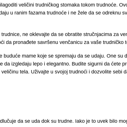
lagoditi veličini trudničkog stomaka tokom trudnoće. Ovo
aju u ranim fazama trudnoće i ne žele da se odreknu sv
rudnice, ne oklevajte da se obratite stručnjacima za ven
oći da pronađete savršenu venčanicu za vaše trudničko t
one buduće mame koje se spremaju da se udaju. One su d
e da izgledaju lepo i elegantno. Budite sigurni da ćete p
eličinu tela. Uživajte u svojoj trudnoći i dozvolite sebi d
lučuje da se uda dok su trudne. Iako je to uvek bilo mo