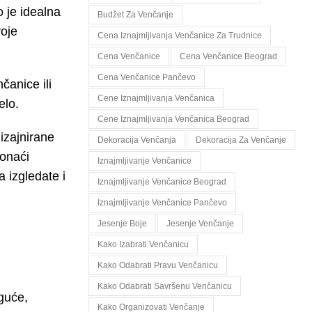
 je idealna
Budžet Za Venčanje
oje
Cena Iznajmljivanja Venčanice Za Trudnice
Cena Venčanice
Cena Venčanice Beograd
Cena Venčanice Pančevo
čanice ili
Cene Iznajmljivanja Venčanica
elo.
Cene Iznajmljivanja Venčanica Beograd
izajnirane
Dekoracija Venčanja
Dekoracija Za Venčanje
ronaći
Iznajmljivanje Venčanice
a izgledate i
Iznajmljivanje Venčanice Beograd
Iznajmljivanje Venčanice Pančevo
Jesenje Boje
Jesenje Venčanje
Kako Izabrati Venčanicu
Kako Odabrati Pravu Venčanicu
Kako Odabrati Savršenu Venčanicu
guće,
Kako Organizovati Venčanje