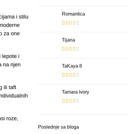
Romantica
ijama i stilu
 moderne
no za one
Tijana
 lepote i
a na njen
TaKaya 8
ili taft
Tamara Ivory
individualnih
si roze,
Poslednje sa bloga