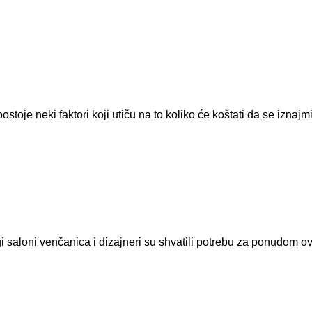
toje neki faktori koji utiču na to koliko će koštati da se iznajmi 
 saloni venčanica i dizajneri su shvatili potrebu za ponudom o