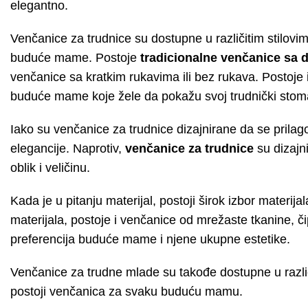
elegantno.
Venčanice za trudnice su dostupne u različitim stilovim
buduće mame. Postoje
tradicionalne venčanice
sa 
venčanice sa kratkim rukavima ili bez rukava. Postoje 
buduće mame koje žele da pokažu svoj trudnički stom
Iako su venčanice za trudnice dizajnirane da se prilag
elegancije. Naprotiv,
venčanice za trudnice
su dizajn
oblik i veličinu.
Kada je u pitanju materijal, postoji širok izbor materija
materijala, postoje i venčanice od mrežaste tkanine, čip
preferencija buduće mame i njene ukupne estetike.
Venčanice za trudne mlade su takođe dostupne u različi
postoji venčanica za svaku buduću mamu.