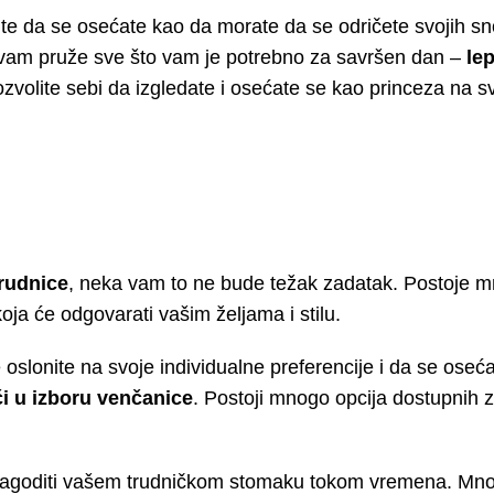
te da se osećate kao da morate da se odričete svojih s
vam pruže sve što vam je potrebno za savršen dan –
lep
 dozvolite sebi da izgledate i osećate se kao princeza na 
rudnice
, neka vam to ne bude težak zadatak. Postoje m
oja će odgovarati vašim željama i stilu.
 oslonite na svoje individualne preferencije i da se oseć
i u izboru venčanice
. Postoji mnogo opcija dostupnih z
lagoditi vašem trudničkom stomaku tokom vremena. Mnog