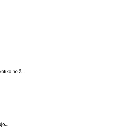
oliko ne ž...
jo...