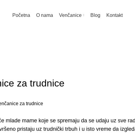
Početna
O nama
Venčanice
Blog
Kontakt
NČANICE ANASTAZIJA
ice za trudnice
e mlade mame koje se spremaju da se udaju uz sve rado
eno pristaju uz trudnički trbuh i u isto vreme da izgleda