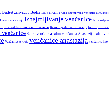
Budžet za svadbu
Budžet za venčanje
e
Cena iznajmljivanja venčanice za trudnice
Iznajmljivanje venčanice
Iznajmljiv
koracija za venčanje
kako pronaći
cu
Kako odabrati savršenu venčanicu
Kako organizovati venčanje
a venčanice
Salon venčanica
salon venčanica Anastazija
salon ve
venčanice anastazija
ce
Venčanice A kroja
venčanice kao 