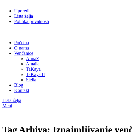
Uporedi
Lista želja
Politika privatnosti
Početna
O nama
Venčanice
AnnaZ
Amalia
TaKaya
TaKaya II
Stella
Blog
Kontakt
Lista želja
Meni
Tag Arhiva: Iznajmljivanje venč