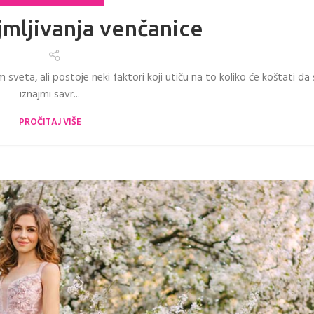
jmljivanja venčanice
 sveta, ali postoje neki faktori koji utiču na to koliko će koštati da
iznajmi savr...
PROČITAJ VIŠE