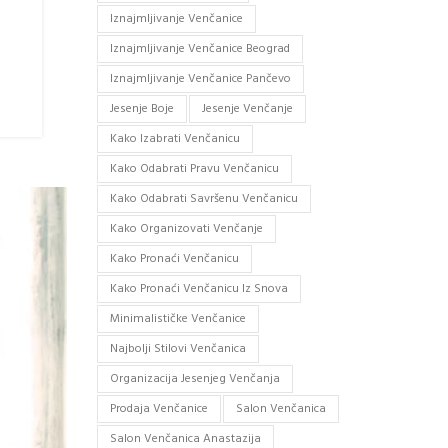
Iznajmljivanje Venčanice
Iznajmljivanje Venčanice Beograd
Iznajmljivanje Venčanice Pančevo
Jesenje Boje
Jesenje Venčanje
Kako Izabrati Venčanicu
Kako Odabrati Pravu Venčanicu
Kako Odabrati Savršenu Venčanicu
Kako Organizovati Venčanje
Kako Pronaći Venčanicu
Kako Pronaći Venčanicu Iz Snova
Minimalističke Venčanice
Najbolji Stilovi Venčanica
Organizacija Jesenjeg Venčanja
Prodaja Venčanice
Salon Venčanica
Salon Venčanica Anastazija