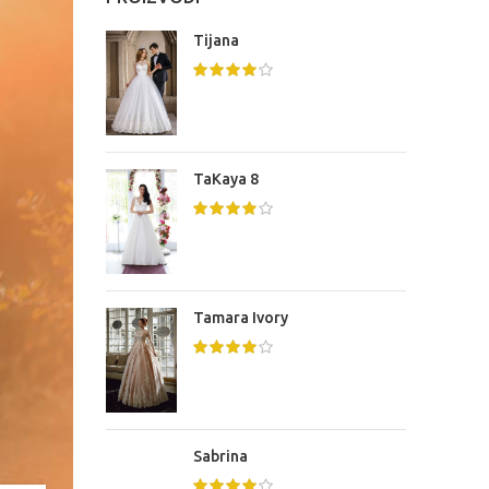
Tijana
TaKaya 8
Tamara Ivory
Sabrina