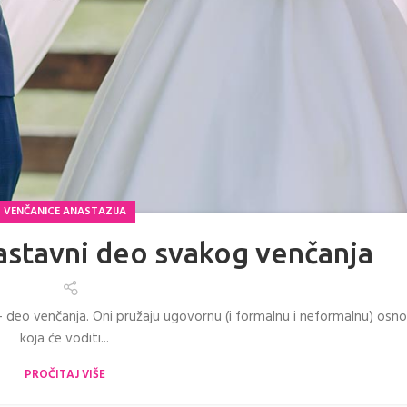
VENČANICE ANASTAZIJA
Sastavni deo svakog venčanja
i - deo venčanja. Oni pružaju ugovornu (i formalnu i neformalnu) osn
koja će voditi...
PROČITAJ VIŠE