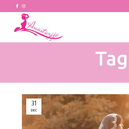
Tag
31
DEC