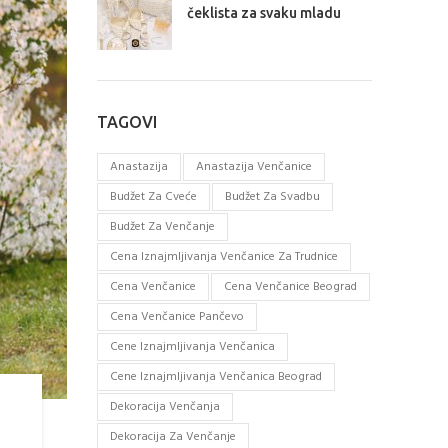
čeklista za svaku mladu
TAGOVI
Anastazija
Anastazija Venčanice
Budžet Za Cveće
Budžet Za Svadbu
Budžet Za Venčanje
Cena Iznajmljivanja Venčanice Za Trudnice
Cena Venčanice
Cena Venčanice Beograd
Cena Venčanice Pančevo
Cene Iznajmljivanja Venčanica
Cene Iznajmljivanja Venčanica Beograd
Dekoracija Venčanja
Dekoracija Za Venčanje