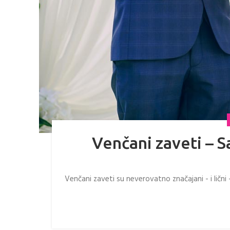
Venčani zaveti – 
Venčani zaveti su neverovatno značajani - i ličn