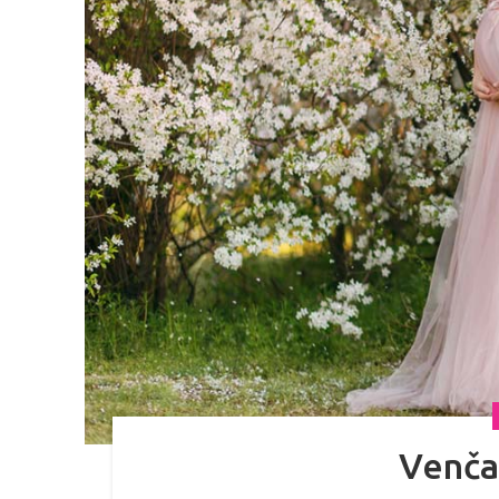
Venča