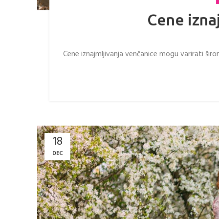
Cene izna
Cene iznajmljivanja venčanice mogu varirati širom
18
DEC