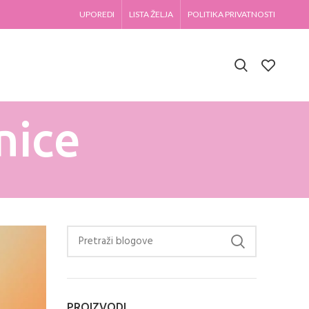
UPOREDI
LISTA ŽELJA
POLITIKA PRIVATNOSTI
nice
PROIZVODI