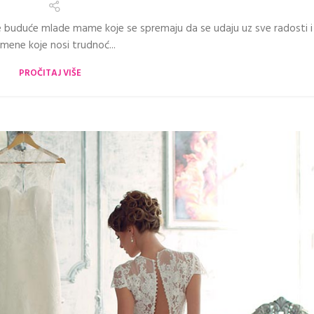
e buduće mlade mame koje se spremaju da se udaju uz sve radosti i
mene koje nosi trudnoć...
PROČITAJ VIŠE