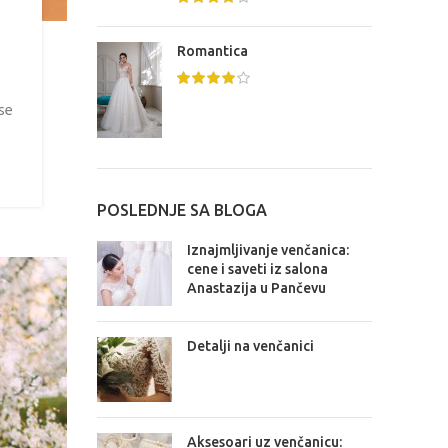
Romantica
 se
POSLEDNJE SA BLOGA
Iznajmljivanje venčanica:
cene i saveti iz salona
Anastazija u Pančevu
Detalji na venčanici
Aksesoari uz venčanicu: