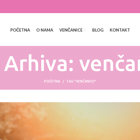
POČETNA
O NAMA
VENČANICE
BLOG
KONTAKT
 Arhiva: venča
POČETNA
TAG "VENČANICE"