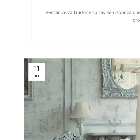
Venčanice za trudnice su savršen izbor za on
pro
11
DEC