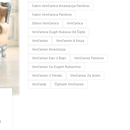
Salon Venčanica Anastazija Pančevo
Salon Venčanica Pančevo
Stilovi Venčanica
Venčanica
Venčanica Dugih Rukava Od Čipke
Venčanice
Venčanice A Kroja
Venčanice Anastazija
Venčanice Kao U Bajci
Venčanice Pancevo
Venčanice Sa Dugim Rukavima
Venčanice U Trendu
Venčanice Za Jesen
Venčanje
Čipkane Venčanice
i