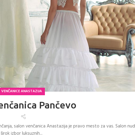
VENČANICE ANASTAZIJA
enčanica Pančevo
nčanja, salon venčanica Anastazija je pravo mesto za vas. Salon nud
širok izbor luksuznih...