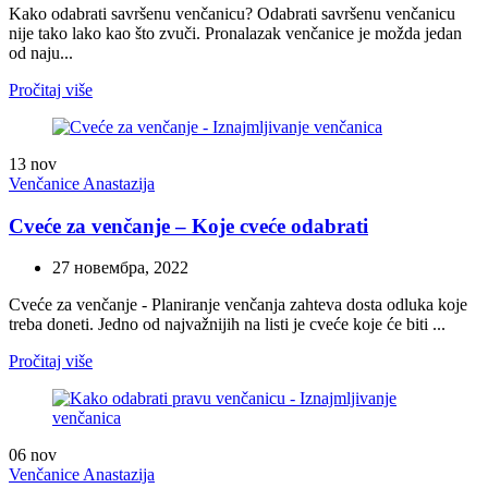
Kako odabrati savršenu venčanicu? Odabrati savršenu venčanicu
nije tako lako kao što zvuči. Pronalazak venčanice je možda jedan
od naju...
Pročitaj više
13
nov
Venčanice Anastazija
Cveće za venčanje – Koje cveće odabrati
27 новембра, 2022
Cveće za venčanje - Planiranje venčanja zahteva dosta odluka koje
treba doneti. Jedno od najvažnijih na listi je cveće koje će biti ...
Pročitaj više
06
nov
Venčanice Anastazija