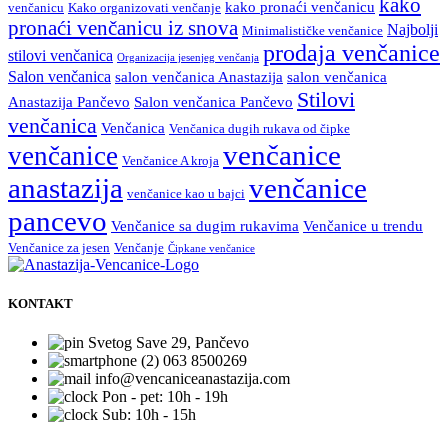
kako
kako pronaći venčanicu
venčanicu
Kako organizovati venčanje
pronaći venčanicu iz snova
Najbolji
Minimalističke venčanice
prodaja venčanice
stilovi venčanica
Organizacija jesenjeg venčanja
Salon venčanica
salon venčanica Anastazija
salon venčanica
Stilovi
Anastazija Pančevo
Salon venčanica Pančevo
venčanica
Venčanica
Venčanica dugih rukava od čipke
venčanice
venčanice
Venčanice A kroja
anastazija
venčanice
venčanice kao u bajci
pancevo
Venčanice sa dugim rukavima
Venčanice u trendu
Venčanice za jesen
Venčanje
Čipkane venčanice
KONTAKT
Svetog Save 29, Pančevo
063 8500269
info@vencaniceanastazija.com
Pon - pet: 10h - 19h
Sub: 10h - 15h