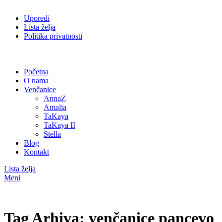
Uporedi
Lista želja
Politika privatnosti
Početna
O nama
Venčanice
AnnaZ
Amalia
TaKaya
TaKaya II
Stella
Blog
Kontakt
Lista želja
Meni
Tag Arhiva: venčanice pancevo