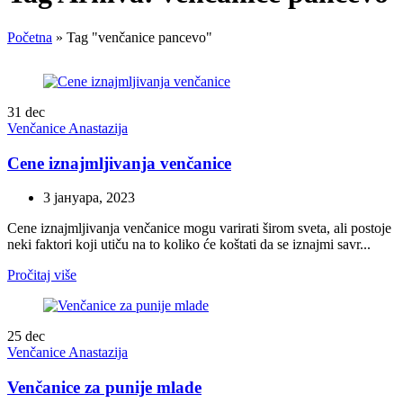
Početna
»
Tag "venčanice pancevo"
31
dec
Venčanice Anastazija
Cene iznajmljivanja venčanice
3 јануара, 2023
Cene iznajmljivanja venčanice mogu varirati širom sveta, ali postoje
neki faktori koji utiču na to koliko će koštati da se iznajmi savr...
Pročitaj više
25
dec
Venčanice Anastazija
Venčanice za punije mlade