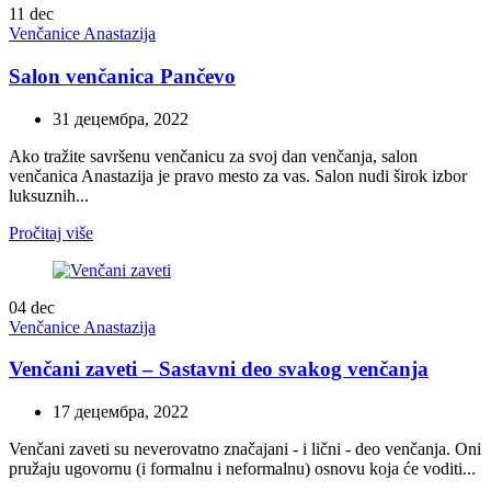
11
dec
Venčanice Anastazija
Salon venčanica Pančevo
31 децембра, 2022
Ako tražite savršenu venčanicu za svoj dan venčanja, salon
venčanica Anastazija je pravo mesto za vas. Salon nudi širok izbor
luksuznih...
Pročitaj više
04
dec
Venčanice Anastazija
Venčani zaveti – Sastavni deo svakog venčanja
17 децембра, 2022
Venčani zaveti su neverovatno značajani - i lični - deo venčanja. Oni
pružaju ugovornu (i formalnu i neformalnu) osnovu koja će voditi...