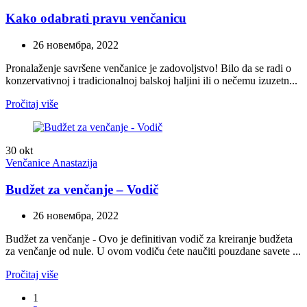
Kako odabrati pravu venčanicu
26 новембра, 2022
Pronalaženje savršene venčanice je zadovoljstvo! Bilo da se radi o
konzervativnoj i tradicionalnoj balskoj haljini ili o nečemu izuzetn...
Pročitaj više
30
okt
Venčanice Anastazija
Budžet za venčanje – Vodič
26 новембра, 2022
Budžet za venčanje - Ovo je definitivan vodič za kreiranje budžeta
za venčanje od nule. U ovom vodiču ćete naučiti pouzdane savete ...
Pročitaj više
1