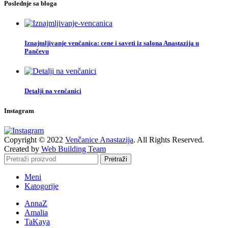
Poslednje sa bloga
Iznajmljivanje venčanica: cene i saveti iz salona Anastazija u
Pančevu
Detalji na venčanici
Instagram
Copyright © 2022
Venčanice Anastazija
. All Rights Reserved.
Created by
Web Building Team
Pretraži
Meni
Katogorije
AnnaZ
Amalia
TaKaya