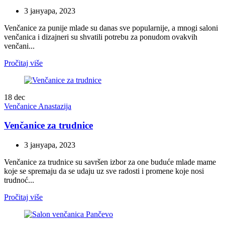
3 јануара, 2023
Venčanice za punije mlade su danas sve popularnije, a mnogi saloni
venčanica i dizajneri su shvatili potrebu za ponudom ovakvih
venčani...
Pročitaj više
18
dec
Venčanice Anastazija
Venčanice za trudnice
3 јануара, 2023
Venčanice za trudnice su savršen izbor za one buduće mlade mame
koje se spremaju da se udaju uz sve radosti i promene koje nosi
trudnoć...
Pročitaj više