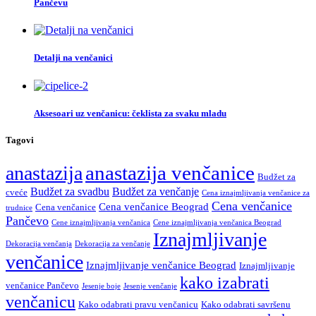
Pančevu
Detalji na venčanici
Aksesoari uz venčanicu: čeklista za svaku mladu
Tagovi
anastazija venčanice
anastazija
Budžet za
Budžet za svadbu
Budžet za venčanje
cveće
Cena iznajmljivanja venčanice za
Cena venčanice
Cena venčanice Beograd
Cena venčanice
trudnice
Pančevo
Cene iznajmljivanja venčanica
Cene iznajmljivanja venčanica Beograd
Iznajmljivanje
Dekoracija venčanja
Dekoracija za venčanje
venčanice
Iznajmljivanje venčanice Beograd
Iznajmljivanje
kako izabrati
venčanice Pančevo
Jesenje boje
Jesenje venčanje
venčanicu
Kako odabrati pravu venčanicu
Kako odabrati savršenu