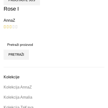
PROČITAJTE JOŠ
Rose I
AnnaZ
PRETRAŽI
Kolekcije
Kolekcija AnnaZ
Kolekcija Amalia
Kolekcija TaKaya