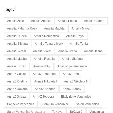
Tagovi
Amalia Alice
Amalia Amalia
Amalia Emma
Amalia Gioana
Amalia Katarina Rosa
Amalia Matilda
Amalia Maya
Amalia Queen
Amalia Romantica
Amalia Royal
Amalia Silvana
Amalia Tamara Ivory
Amalia Tania
Amalia Versai
Amalia Violet
Amelia Gretta
Amelia Jasna
Amelia Masha
Amelia Rosalia
Amelia Stefana
Amelia Suzan
Amelia Volpi
Anastazija Vencanice
AnnaZ Cristal
AnnaZ Ekaterina
AnnaZ Etna
AnnaZ Kristina
AnnaZ Nikoleta I
AnnaZ Nikoleta II
AnnaZ Roxana
AnnaZ Sabrina
AnnaZ Sandy
AnnaZ Sneza
AnnaZ Teodora
Eksluzivne Vencanice
Pancevo Vencanice
Premium Vencanice
Salon Vencanica
Salon Vencanica Anastazija
TaKaya
TaKaya 2
Vencanica