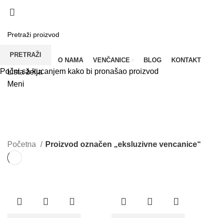
UPOREDI
LISTA ŽELJA
POLITIKA PRIVATNOSTI
PRETRAŽI
POČETNA
O NAMA
VENČANICE
BLOG
KONTAKT
Počni sa kucanjem kako bi pronašao proizvod
Lista želja
Meni
eksluzivne vencanice
Početna
Proizvod označen „eksluzivne vencanice“