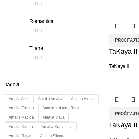
Romantica
PROČITAJT
Tijana
TaKaya II
TaKaya II
Tagovi
Amalia Alice
Amalia Amalia
Amalia Emma
Amalia Gioana
Amalia Katarina Rosa
PROČITAJT
Amalia Matilda
Amalia Maya
TaKaya II
Amalia Queen
Amalia Romantica
Amalia Royal
Amalia Silvana