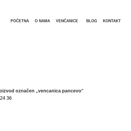
POČETNA
O NAMA
VENČANICE
BLOG
KONTAKT
oizvod označen „vencanica pancevo“
24
36