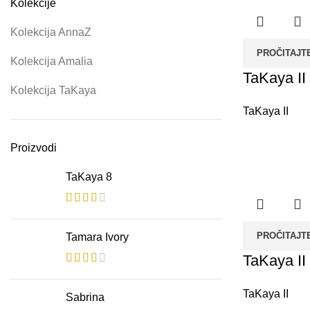
Kolekcije
Kolekcija AnnaZ
PROČITAJT
Kolekcija Amalia
TaKaya II
Kolekcija TaKaya
TaKaya II
Proizvodi
TaKaya 8
PROČITAJT
Tamara Ivory
TaKaya II
TaKaya II
Sabrina