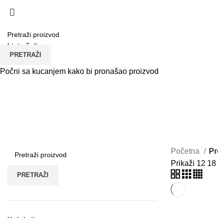
Lista želja
PRETRAŽI
Meni
Počni sa kucanjem kako bi pronašao proizvod
vencanica pancevo
Početna
Pr
Prikaži
12
18
PRETRAŽI