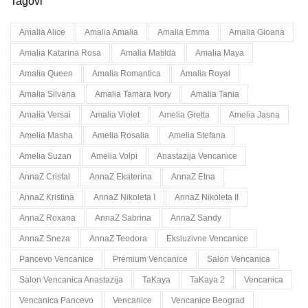
Tagovi
Amalia Alice
Amalia Amalia
Amalia Emma
Amalia Gioana
Amalia Katarina Rosa
Amalia Matilda
Amalia Maya
Amalia Queen
Amalia Romantica
Amalia Royal
Amalia Silvana
Amalia Tamara Ivory
Amalia Tania
Amalia Versai
Amalia Violet
Amelia Gretta
Amelia Jasna
Amelia Masha
Amelia Rosalia
Amelia Stefana
Amelia Suzan
Amelia Volpi
Anastazija Vencanice
AnnaZ Cristal
AnnaZ Ekaterina
AnnaZ Etna
AnnaZ Kristina
AnnaZ Nikoleta I
AnnaZ Nikoleta II
AnnaZ Roxana
AnnaZ Sabrina
AnnaZ Sandy
AnnaZ Sneza
AnnaZ Teodora
Eksluzivne Vencanice
Pancevo Vencanice
Premium Vencanice
Salon Vencanica
Salon Vencanica Anastazija
TaKaya
TaKaya 2
Vencanica
Vencanica Pancevo
Vencanice
Vencanice Beograd