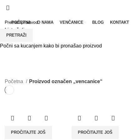
UPOREDI
LISTA ŽELJA
POLITIKA PRIVATNOSTI
POČETNA
O NAMA
VENČANICE
BLOG
KONTAKT
Lista želja
PRETRAŽI
Meni
Počni sa kucanjem kako bi pronašao proizvod
vencanice
Početna
Proizvod označen „vencanice“
PROČITAJTE JOŠ
PROČITAJTE JOŠ