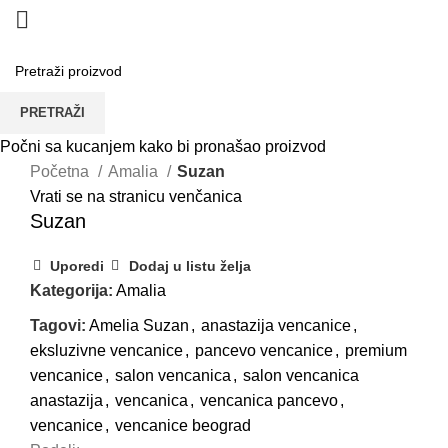
PRETRAŽI
Click to enlarge
Počni sa kucanjem kako bi pronašao proizvod
Početna
Amalia
Suzan
Vrati se na stranicu venčanica
Suzan
Uporedi
Dodaj u listu želja
Kategorija:
Amalia
Tagovi:
Amelia Suzan
,
anastazija vencanice
,
eksluzivne vencanice
,
pancevo vencanice
,
premium
vencanice
,
salon vencanica
,
salon vencanica
anastazija
,
vencanica
,
vencanica pancevo
,
vencanice
,
vencanice beograd