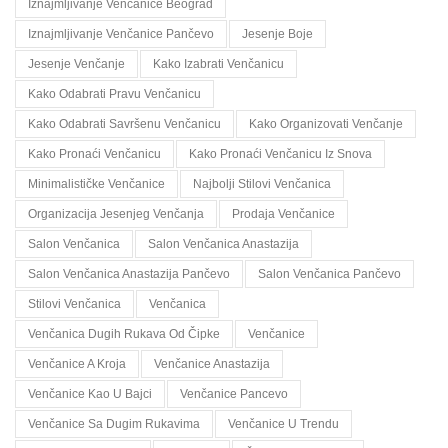
Iznajmljivanje Venčanice Beograd
Iznajmljivanje Venčanice Pančevo
Jesenje Boje
Jesenje Venčanje
Kako Izabrati Venčanicu
Kako Odabrati Pravu Venčanicu
Kako Odabrati Savršenu Venčanicu
Kako Organizovati Venčanje
Kako Pronaći Venčanicu
Kako Pronaći Venčanicu Iz Snova
Minimalističke Venčanice
Najbolji Stilovi Venčanica
Organizacija Jesenjeg Venčanja
Prodaja Venčanice
Salon Venčanica
Salon Venčanica Anastazija
Salon Venčanica Anastazija Pančevo
Salon Venčanica Pančevo
Stilovi Venčanica
Venčanica
Venčanica Dugih Rukava Od Čipke
Venčanice
Venčanice A Kroja
Venčanice Anastazija
Venčanice Kao U Bajci
Venčanice Pancevo
Venčanice Sa Dugim Rukavima
Venčanice U Trendu