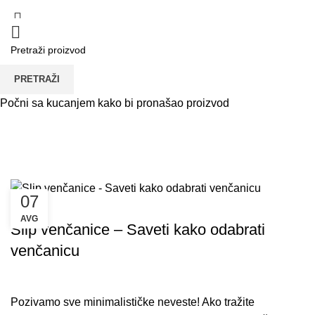
PRETRAŽI
Tag Arhiva: A-Linija slip
Počni sa kucanjem kako bi pronašao proizvod
venčanice
POČETNA
TAG "A-LINIJA SLIP VENČANICE"
07
VENČANICE ANASTAZIJA
AVG
Slip venčanice – Saveti kako odabrati
venčanicu
Pozivamo sve minimalističke neveste! Ako tražite