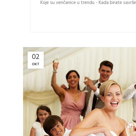
Koje su venčanice u trendu - Kada birate savršen
02
OKT