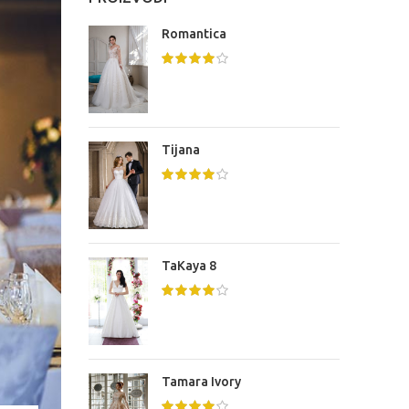
Romantica
Tijana
TaKaya 8
Tamara Ivory