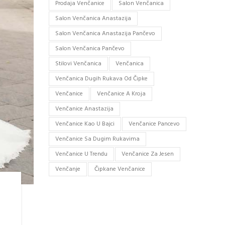
Prodaja Venčanice
Salon Venčanica
Salon Venčanica Anastazija
Salon Venčanica Anastazija Pančevo
Salon Venčanica Pančevo
Stilovi Venčanica
Venčanica
Venčanica Dugih Rukava Od Čipke
Venčanice
Venčanice A Kroja
Venčanice Anastazija
Venčanice Kao U Bajci
Venčanice Pancevo
Venčanice Sa Dugim Rukavima
Venčanice U Trendu
Venčanice Za Jesen
Venčanje
Čipkane Venčanice