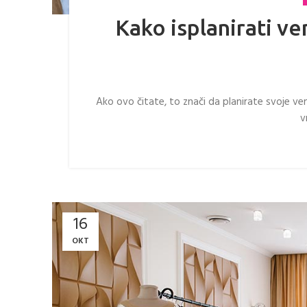
Kako isplanirati v
Ako ovo čitate, to znači da planirate svoje 
v
16
OKT