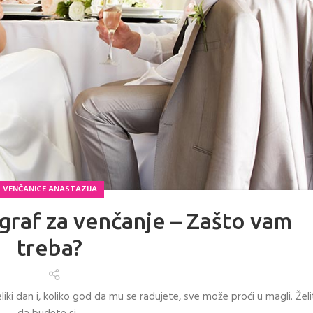
VENČANICE ANASTAZIJA
graf za venčanje – Zašto vam
treba?
liki dan i, koliko god da mu se radujete, sve može proći u magli. Žel