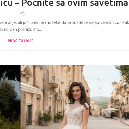
icu – Počnite sa ovim savetima
venčanje, ali još uvek ne možete da pronađete svoju venčanicu? Ka
svaki dan prolazi, mo...
PROČITAJ VIŠE