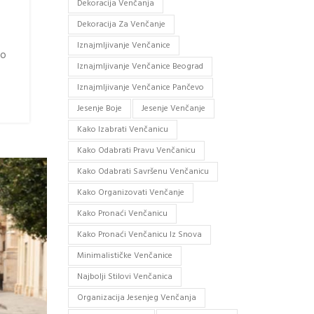
Dekoracija Venčanja
Dekoracija Za Venčanje
Iznajmljivanje Venčanice
ko
Iznajmljivanje Venčanice Beograd
Iznajmljivanje Venčanice Pančevo
Jesenje Boje
Jesenje Venčanje
Kako Izabrati Venčanicu
Kako Odabrati Pravu Venčanicu
Kako Odabrati Savršenu Venčanicu
Kako Organizovati Venčanje
Kako Pronaći Venčanicu
Kako Pronaći Venčanicu Iz Snova
Minimalističke Venčanice
Najbolji Stilovi Venčanica
Organizacija Jesenjeg Venčanja