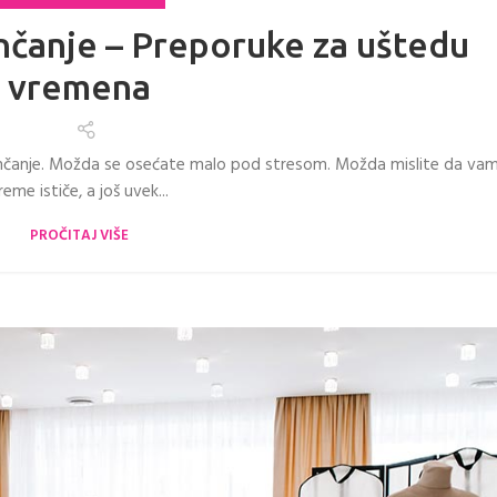
enčanje – Preporuke za uštedu
vremena
venčanje. Možda se osećate malo pod stresom. Možda mislite da va
reme ističe, a još uvek...
PROČITAJ VIŠE