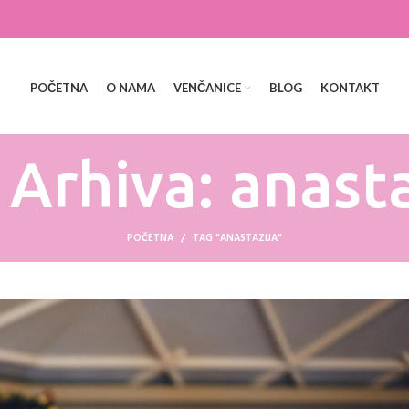
POČETNA
O NAMA
VENČANICE
BLOG
KONTAKT
 Arhiva: anasta
POČETNA
TAG "ANASTAZIJA"