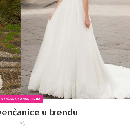
VENČANICE ANASTAZIJA
venčanice u trendu