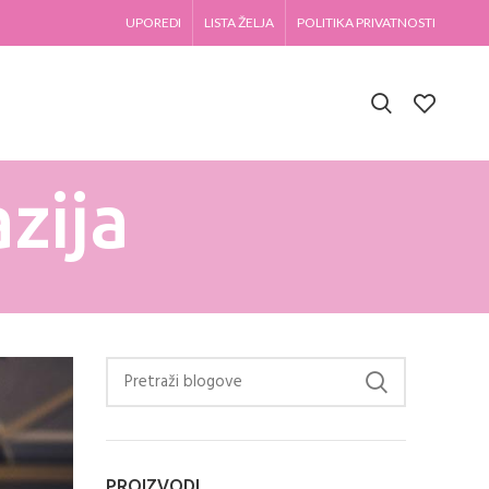
UPOREDI
LISTA ŽELJA
POLITIKA PRIVATNOSTI
zija
PROIZVODI