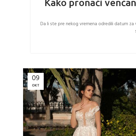
Kako pronaći venčan
Da li ste pre nekog vremena odredili datum za 
09
OKT