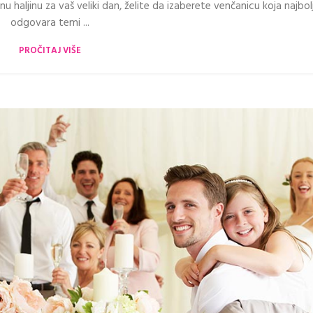
u haljinu za vaš veliki dan, želite da izaberete venčanicu koja najbol
odgovara temi ...
PROČITAJ VIŠE