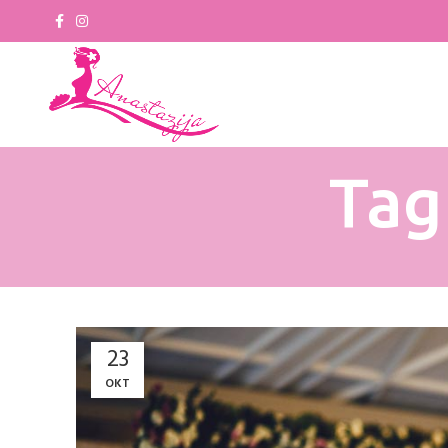
Tag
23
OKT