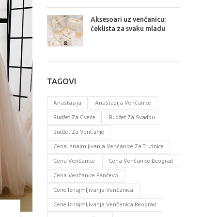
Aksesoari uz venčanicu:
čeklista za svaku mladu
TAGOVI
Anastazija
Anastazija Venčanice
Budžet Za Cveće
Budžet Za Svadbu
Budžet Za Venčanje
Cena Iznajmljivanja Venčanice Za Trudnice
Cena Venčanice
Cena Venčanice Beograd
Cena Venčanice Pančevo
Cene Iznajmljivanja Venčanica
Cene Iznajmljivanja Venčanica Beograd