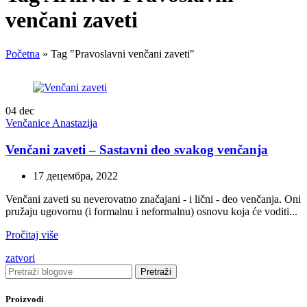
venčani zaveti
Početna
»
Tag "Pravoslavni venčani zaveti"
04
dec
Venčanice Anastazija
Venčani zaveti – Sastavni deo svakog venčanja
17 децембра, 2022
Venčani zaveti su neverovatno značajani - i lični - deo venčanja. Oni
pružaju ugovornu (i formalnu i neformalnu) osnovu koja će voditi...
Pročitaj više
zatvori
Pretraži
Proizvodi