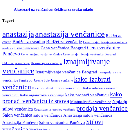
Aksesoari uz venčanicu: čeklista za svaku mladu
Tagovi
anastazija venčanice
anastazija
Budžet za
Budžet za svadbu
Budžet za venčanje
cveće
Cena iznajmljivanja venčanice za
Cena venčanice
Cena venčanice Beograd
Cena venčanice
trudnice
Pančevo
Cene iznajmljivanja venčanica
Cene iznajmljivanja venčanica Beograd
Iznajmljivanje
Dekoracija venčanja
Dekoracija za venčanje
venčanice
Iznajmljivanje venčanice Beograd
Iznajmljivanje
kako izabrati
venčanice Pančevo
Jesenje boje
Jesenje venčanje
venčanicu
Kako odabrati pravu venčanicu
Kako odabrati savršenu
kako
kako pronaći venčanicu
venčanicu
Kako organizovati venčanje
pronaći venčanicu iz snova
Najbolji
Minimalističke venčanice
prodaja venčanice
stilovi venčanica
Organizacija jesenjeg venčanja
Salon venčanica
salon venčanica Anastazija
salon venčanica
Stilovi
Anastazija Pančevo
Salon venčanica Pančevo
venčanica