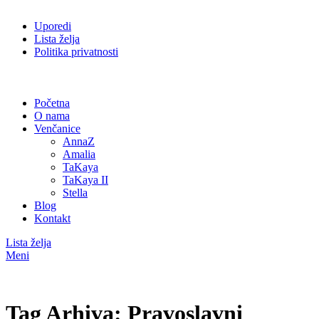
Uporedi
Lista želja
Politika privatnosti
Početna
O nama
Venčanice
AnnaZ
Amalia
TaKaya
TaKaya II
Stella
Blog
Kontakt
Lista želja
Meni
Tag Arhiva: Pravoslavni