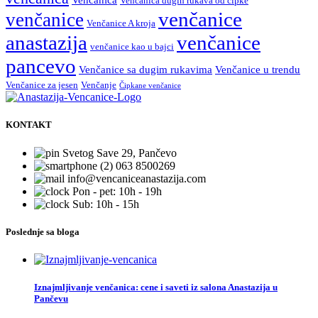
Venčanica
Venčanica dugih rukava od čipke
venčanice
venčanice
Venčanice A kroja
anastazija
venčanice
venčanice kao u bajci
pancevo
Venčanice sa dugim rukavima
Venčanice u trendu
Venčanice za jesen
Venčanje
Čipkane venčanice
KONTAKT
Svetog Save 29, Pančevo
063 8500269
info@vencaniceanastazija.com
Pon - pet: 10h - 19h
Sub: 10h - 15h
Poslednje sa bloga
Iznajmljivanje venčanica: cene i saveti iz salona Anastazija u
Pančevu