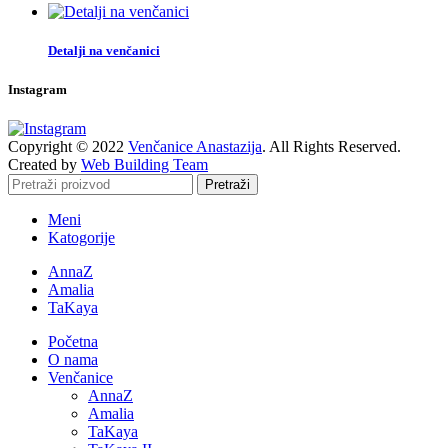
Detalji na venčanici
Instagram
Copyright © 2022
Venčanice Anastazija
. All Rights Reserved.
Created by
Web Building Team
Pretraži
Meni
Katogorije
AnnaZ
Amalia
TaKaya
Početna
O nama
Venčanice
AnnaZ
Amalia
TaKaya