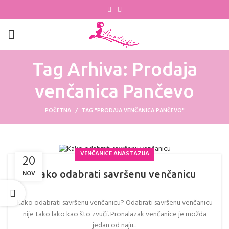
Tag Arhiva: Prodaja
venčanica Pančevo
POČETNA
TAG "PRODAJA VENČANICA PANČEVO"
VENČANICE ANASTAZIJA
20
Kako odabrati savršenu venčanicu
NOV
Kako odabrati savršenu venčanicu? Odabrati savršenu venčanicu
nije tako lako kao što zvuči. Pronalazak venčanice je možda
jedan od naju...