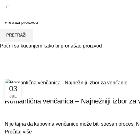
Tag Arhiv
PRETRAŽI
Počni sa kucanjem kako bi pronašao proizvod
03
VENČANICE ANASTAZIJA
JUL
Romantična venčanica – Najnežniji izbor za
Nije tajna da kupovina venčanice može biti stresan proces. Na k
Pročitaj više