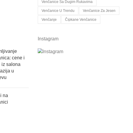
Venčanice Sa Dugim Rukavima
Venčanice U Trendu
Venčanice Za Jesen
Venčanje
Čipkane Venčanice
Instagram
mljivanje
nica: cene i
i iz salona
azija u
evu
i na
nici