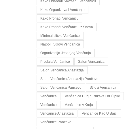
Kako Odabrati Savršenu Venčanicu
Kako Organizovati Venčanje
Kako Pronaći Venčanicu
Kako Pronaći Venčanicu Iz Snova
Minimalističke Venčanice
Najbolji Stilovi Venčanica
Organizacija Jesenjeg Venčanja
Prodaja Venčanice
Salon Venčanica
Salon Venčanica Anastazija
Salon Venčanica Anastazija Pančevo
Salon Venčanica Pančevo
Stilovi Venčanica
Venčanica
Venčanica Dugih Rukava Od Čipke
Venčanice
Venčanice A Kroja
Venčanice Anastazija
Venčanice Kao U Bajci
Venčanice Pancevo