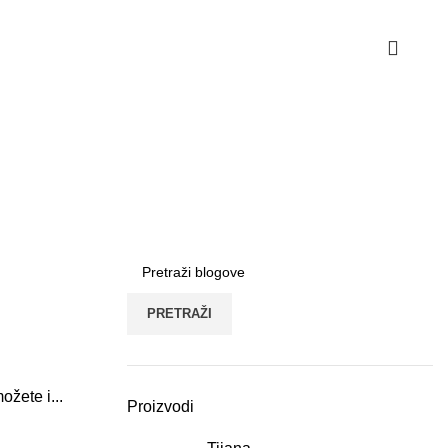
Uporedi
Lista želja
Politika privatnosti
 venčanice
PRETRAŽI
ožete i...
Proizvodi