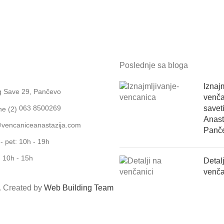
Poslednje sa bloga
Iznaj
g Save 29, Pančevo
venča
savet
063 8500269
Anast
@vencaniceanastazija.com
Panč
- pet: 10h - 19h
 10h - 15h
Detalj
venča
d. Created by
Web Building Team