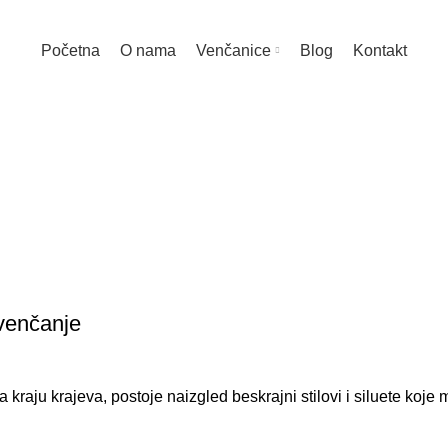
Početna
O nama
Venčanice
Blog
Kontakt
a: Romantične
POČETNA
TAG "ROMANTIČNE VENČANICE"
 venčanje
raju krajeva, postoje naizgled beskrajni stilovi i siluete koje m