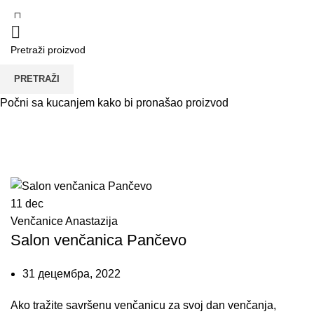
Tag Arhiva: Salon
PRETRAŽI
venčanica u Pančevu
Počni sa kucanjem kako bi pronašao proizvod
POČETNA
TAG "SALON VENČANICA U PANČEVU"
11
dec
Venčanice Anastazija
Salon venčanica Pančevo
31 децембра, 2022
Ako tražite savršenu venčanicu za svoj dan venčanja,