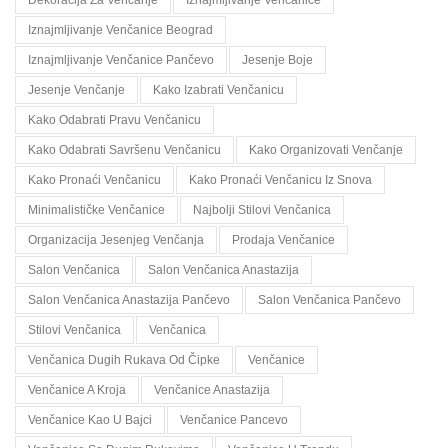
Dekoracija Za Venčanje
Iznajmljivanje Venčanice
Iznajmljivanje Venčanice Beograd
Iznajmljivanje Venčanice Pančevo
Jesenje Boje
Jesenje Venčanje
Kako Izabrati Venčanicu
Kako Odabrati Pravu Venčanicu
Kako Odabrati Savršenu Venčanicu
Kako Organizovati Venčanje
Kako Pronaći Venčanicu
Kako Pronaći Venčanicu Iz Snova
Minimalističke Venčanice
Najbolji Stilovi Venčanica
Organizacija Jesenjeg Venčanja
Prodaja Venčanice
Salon Venčanica
Salon Venčanica Anastazija
Salon Venčanica Anastazija Pančevo
Salon Venčanica Pančevo
Stilovi Venčanica
Venčanica
Venčanica Dugih Rukava Od Čipke
Venčanice
Venčanice A Kroja
Venčanice Anastazija
Venčanice Kao U Bajci
Venčanice Pancevo