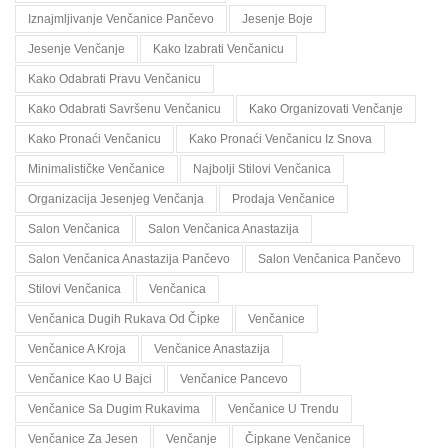
Iznajmljivanje Venčanice Pančevo
Jesenje Boje
Jesenje Venčanje
Kako Izabrati Venčanicu
Kako Odabrati Pravu Venčanicu
Kako Odabrati Savršenu Venčanicu
Kako Organizovati Venčanje
Kako Pronaći Venčanicu
Kako Pronaći Venčanicu Iz Snova
Minimalističke Venčanice
Najbolji Stilovi Venčanica
Organizacija Jesenjeg Venčanja
Prodaja Venčanice
Salon Venčanica
Salon Venčanica Anastazija
Salon Venčanica Anastazija Pančevo
Salon Venčanica Pančevo
Stilovi Venčanica
Venčanica
Venčanica Dugih Rukava Od Čipke
Venčanice
Venčanice A Kroja
Venčanice Anastazija
Venčanice Kao U Bajci
Venčanice Pancevo
Venčanice Sa Dugim Rukavima
Venčanice U Trendu
Venčanice Za Jesen
Venčanje
Čipkane Venčanice