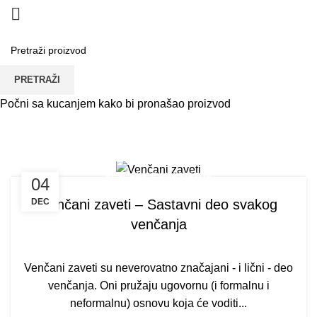
Tag Arhiva: Tradicionalni venčani
PRETRAŽI
Počni sa kucanjem kako bi pronašao proizvod
zaveti
POČETNA
TAG "TRADICIONALNI VENČANI ZAVETI"
VENČANICE ANASTAZIJA
04
DEC
Venčani zaveti – Sastavni deo svakog
venčanja
Venčani zaveti su neverovatno značajani - i lični - deo
venčanja. Oni pružaju ugovornu (i formalnu i
neformalnu) osnovu koja će voditi...