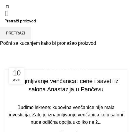
PRETRAŽI
Tag Arhiva: Ukras za kosu
Počni sa kucanjem kako bi pronašao proizvod
POČETNA
TAG "UKRAS ZA KOSU"
VENČANICE ANASTAZIJA
10
Iznajmljivanje venčanica: cene i saveti iz
AVG
salona Anastazija u Pančevu
Budimo iskrene: kupovina venčanice nije mala
investicija. Zato je iznajmljivanje venčanica koju saloni
nude odlična opcija ukoliko ne ž...