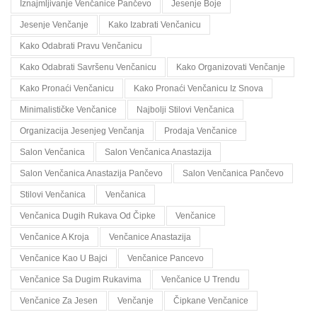
Iznajmljivanje Venčanice Pančevo
Jesenje Boje
Jesenje Venčanje
Kako Izabrati Venčanicu
Kako Odabrati Pravu Venčanicu
Kako Odabrati Savršenu Venčanicu
Kako Organizovati Venčanje
Kako Pronaći Venčanicu
Kako Pronaći Venčanicu Iz Snova
Minimalističke Venčanice
Najbolji Stilovi Venčanica
Organizacija Jesenjeg Venčanja
Prodaja Venčanice
Salon Venčanica
Salon Venčanica Anastazija
Salon Venčanica Anastazija Pančevo
Salon Venčanica Pančevo
Stilovi Venčanica
Venčanica
Venčanica Dugih Rukava Od Čipke
Venčanice
Venčanice A Kroja
Venčanice Anastazija
Venčanice Kao U Bajci
Venčanice Pancevo
Venčanice Sa Dugim Rukavima
Venčanice U Trendu
Venčanice Za Jesen
Venčanje
Čipkane Venčanice