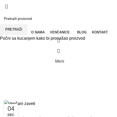
UPOREDI
LISTA ŽELJA
POLITIKA PRIVATNOSTI
PRETRAŽI
POČETNA
O NAMA
VENČANICE
BLOG
KONTAKT
Počni sa kucanjem kako bi pronašao proizvod
Meni
Tag Arhiva: Venčani zavet
POČETNA
TAG "VENČANI ZAVET"
04
VENČANICE ANASTAZIJA
DEC