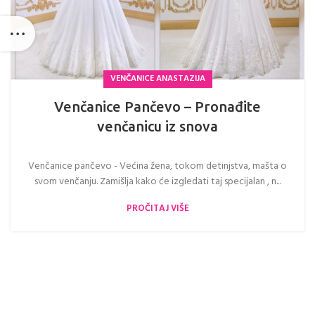
VENČANICE ANASTAZIJA
Venčanice Pančevo – Pronađite
venčanicu iz snova
Venčanice pančevo - Većina žena, tokom detinjstva, mašta o
svom venčanju. Zamišlja kako će izgledati taj specijalan , n...
PROČITAJ VIŠE