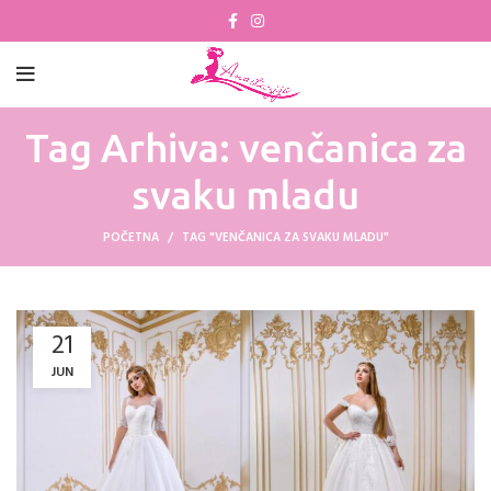
Tag Arhiva: venčanica za
svaku mladu
POČETNA
TAG "VENČANICA ZA SVAKU MLADU"
21
JUN