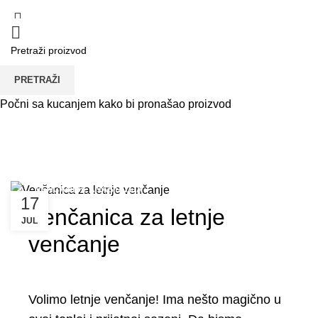
PRETRAŽI
Tag Arhiva: Venčanice u
Počni sa kucanjem kako bi pronašao proizvod
zatvorenom prostoru
POČETNA
TAG "VENČANICE U ZATVORENOM PROSTORU"
VENČANICE ANASTAZIJA
17
Venčanica za letnje
JUL
venčanje
Volimo letnje venčanje! Ima nešto magično u