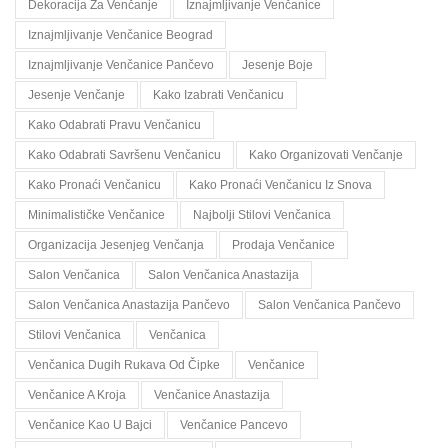
Dekoracija Za Venčanje
Iznajmljivanje Venčanice
Iznajmljivanje Venčanice Beograd
Iznajmljivanje Venčanice Pančevo
Jesenje Boje
Jesenje Venčanje
Kako Izabrati Venčanicu
Kako Odabrati Pravu Venčanicu
Kako Odabrati Savršenu Venčanicu
Kako Organizovati Venčanje
Kako Pronaći Venčanicu
Kako Pronaći Venčanicu Iz Snova
Minimalističke Venčanice
Najbolji Stilovi Venčanica
Organizacija Jesenjeg Venčanja
Prodaja Venčanice
Salon Venčanica
Salon Venčanica Anastazija
Salon Venčanica Anastazija Pančevo
Salon Venčanica Pančevo
Stilovi Venčanica
Venčanica
Venčanica Dugih Rukava Od Čipke
Venčanice
Venčanice A Kroja
Venčanice Anastazija
Venčanice Kao U Bajci
Venčanice Pancevo